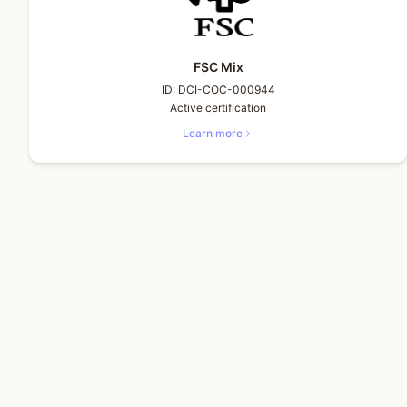
FSC Mix
ID:
DCI-COC-000944
Active certification
Learn more