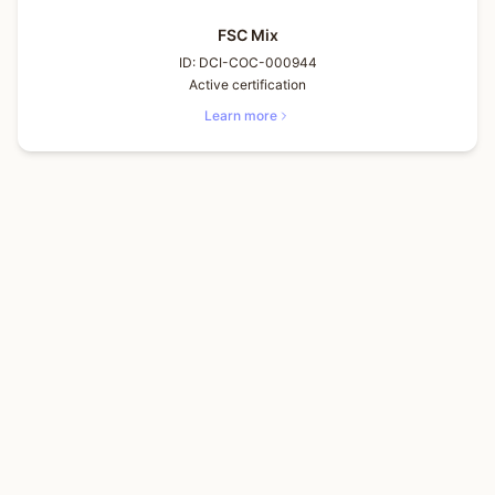
FSC Mix
ID:
DCI-COC-000944
Active certification
Learn more