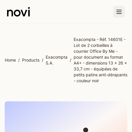
Skip to main content
Exacompta - Réf. 14601E -
Lot de 2 corbeilles à
courrier Office By Me -
Exacompta
pour document au format
Home
/
Products
/
/
S.A.
A4+ - dimensions 13 x 26 x
33,7 cm - équipées de
petits patins anti-dérapants
- couleur noir