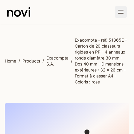
Skip to main content
Exacompta - réf. 51365E -
Carton de 20 classeurs
rigides en PP - 4 anneaux
Exacompta
ronds diamètre 30 mm -
Home
/
Products
/
/
S.A.
Dos 40 mm - Dimensions
extérieures : 32 x 26 cm -
Format à classer A4 -
Coloris : rose