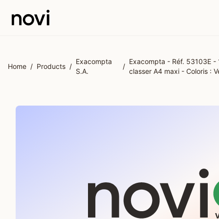
Skip to main content
Exacompta
Exacompta - Réf. 53103E - 
Home
/
Products
/
/
S.A.
classer A4 maxi - Coloris : Ve