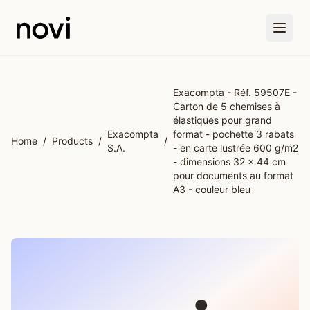
Skip to main content
Exacompta - Réf. 59507E -
Carton de 5 chemises à
élastiques pour grand
Exacompta
format - pochette 3 rabats
Home
/
Products
/
/
S.A.
- en carte lustrée 600 g/m2
- dimensions 32 x 44 cm
pour documents au format
A3 - couleur bleu