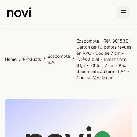
Skip to main content
Exacompta - Réf. 90153E -
Carton de 10 portes revues
en PVC - Dos de 7 cm -
Exacompta
Home
/
Products
/
/
livrés à plat - Dimensions
S.A.
31,5 x 23,5 x 7 cm - Pour
documents au format A4 -
Couleur Vert foncé