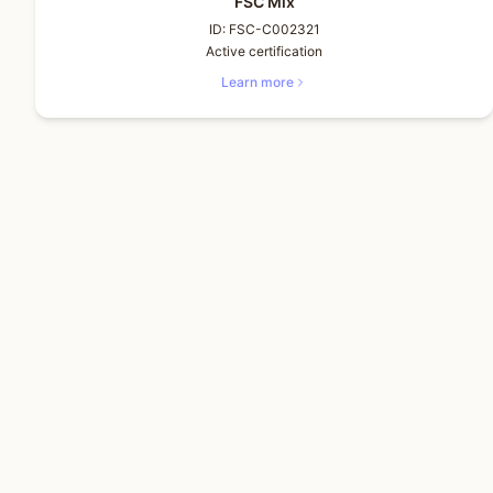
FSC Mix
ID:
FSC-C002321
Active certification
Learn more