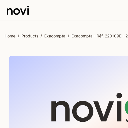
Skip to main content
Home
/
Products
/
Exacompta
/
Exacompta - Réf. 220109E - 25