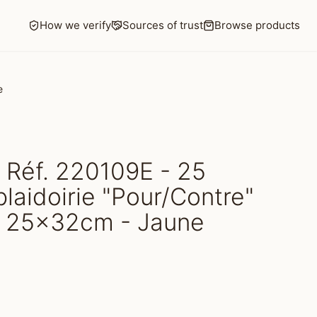
How we verify
Sources of trust
Browse products
e
 Réf. 220109E - 25
plaidoirie "Pour/Contre"
ée 25x32cm - Jaune